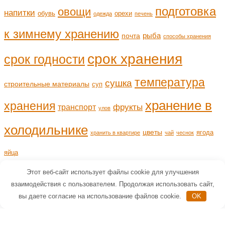
подготовка
овощи
напитки
обувь
орехи
одежда
печень
к зимнему хранению
рыба
почта
способы хранения
срок хранения
срок годности
температура
сушка
строительные материалы
суп
хранение в
хранения
транспорт
фрукты
улов
холодильнике
цветы
ягода
хранить в квартире
чай
чеснок
яйца
Этот веб-сайт использует файлы cookie для улучшения
взаимодействия с пользователем. Продолжая использовать сайт,
вы даете согласие на использование файлов cookie.
OK