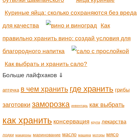
Куриные яйца: сколько сохраняются без вреда
для качества
Как
правильно хранить вино: создай условия для
благородного напитка
Как выбрать и хранить сало?
Больше лайфхаков ⇓
где хранить
в чем хранить
грибы
аптечка
заморозка
заготовки
как выбрать
инвентарь
как хранить
консервация
лекарства
крупа
мясо
масло
маринование
лодки
макароны
машина
моторы