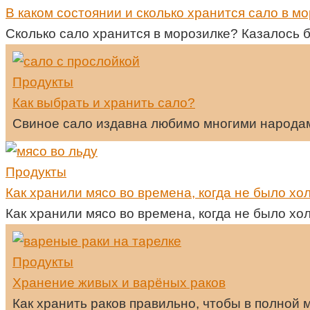
В каком состоянии и сколько хранится сало в м
Сколько сало хранится в морозилке? Казалось б
Продукты
Как выбрать и хранить сало?
Свиное сало издавна любимо многими народами
Продукты
Как хранили мясо во времена, когда не было хо
Как хранили мясо во времена, когда не было хо
Продукты
Хранение живых и варёных раков
Как хранить раков правильно, чтобы в полной 