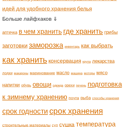
идей для удобного хранения белья
Больше лайфхаков ⇓
где хранить
в чем хранить
грибы
аптечка
заморозка
заготовки
как выбрать
инвентарь
как хранить
консервация
лекарства
крупа
мясо
масло
маринование
лодки
макароны
машина
моторы
подготовка
овощи
напитки
обувь
орехи
одежда
печень
к зимнему хранению
рыба
почта
способы хранения
срок хранения
срок годности
температура
сушка
строительные материалы
суп