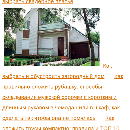
выбрать свадебное платье
Как
выбрать и обустроить загородный дом
Как
правильно сложить рубашку: способы
складывания мужской сорочки с коротким и
длинным рукавом в чемодан или в шкаф, как
сделать так чтобы она не помялась
Как
сложить трусы компактно: правила и ТОП 10