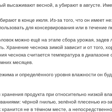
орый высаживают весной, а убирают в августе. Им
обирают в конце июля. Из-за того, что он имеет 
спользовать для консервирования или в течение 
оловок можно ещё на этапе сбора урожая, задев 
ть. Хранение чеснока зимой зависит и от того, х
я чеснока считается температура в диапазоне от
имних месяцев.
жима и определённого уровня влажности он буде
м хранения продукта при относительно низкой вл
аниями: чёрной гнилью, зелёной плесенью из-з
ок хранится не в тёмном месте, а непосредствен