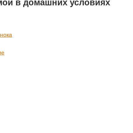
мой в домашних условиях
снока
ие