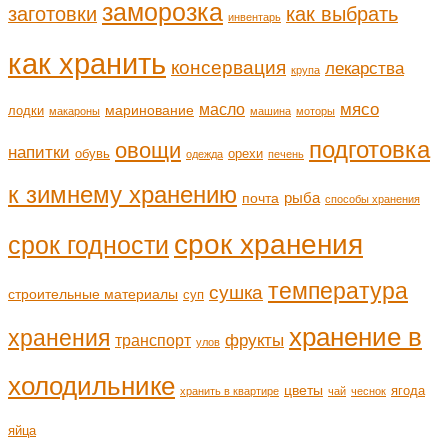
заморозка
заготовки
как выбрать
инвентарь
как хранить
консервация
лекарства
крупа
мясо
масло
маринование
лодки
макароны
машина
моторы
подготовка
овощи
напитки
обувь
орехи
одежда
печень
к зимнему хранению
рыба
почта
способы хранения
срок хранения
срок годности
температура
сушка
строительные материалы
суп
хранение в
хранения
транспорт
фрукты
улов
холодильнике
цветы
ягода
хранить в квартире
чай
чеснок
яйца