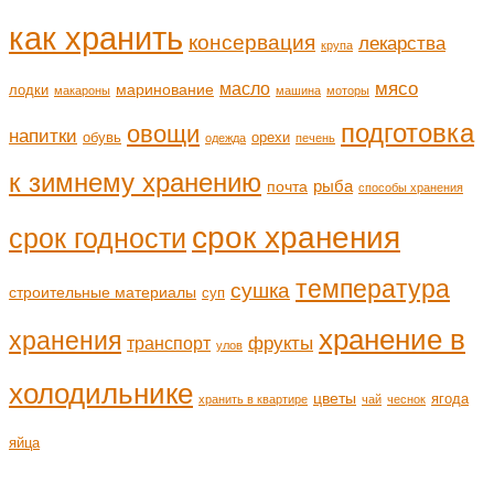
как хранить
консервация
лекарства
крупа
мясо
масло
маринование
лодки
макароны
машина
моторы
подготовка
овощи
напитки
обувь
орехи
одежда
печень
к зимнему хранению
рыба
почта
способы хранения
срок хранения
срок годности
температура
сушка
строительные материалы
суп
хранение в
хранения
транспорт
фрукты
улов
холодильнике
цветы
ягода
хранить в квартире
чай
чеснок
яйца