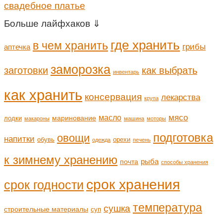
свадебное платье
Больше лайфхаков ⇓
где хранить
в чем хранить
грибы
аптечка
заморозка
заготовки
как выбрать
инвентарь
как хранить
консервация
лекарства
крупа
мясо
масло
маринование
лодки
макароны
машина
моторы
подготовка
овощи
напитки
обувь
орехи
одежда
печень
к зимнему хранению
рыба
почта
способы хранения
срок хранения
срок годности
температура
сушка
строительные материалы
суп