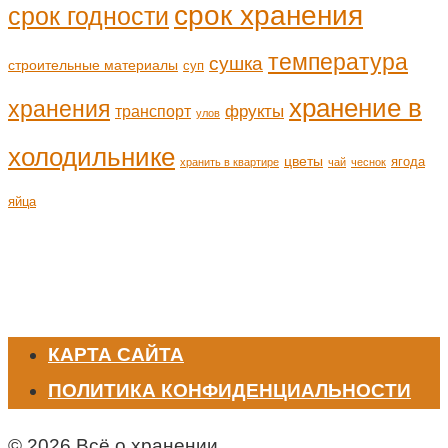
срок хранения
срок годности
температура
сушка
строительные материалы
суп
хранение в
хранения
транспорт
фрукты
улов
холодильнике
цветы
ягода
хранить в квартире
чай
чеснок
яйца
КАРТА САЙТА
ПОЛИТИКА КОНФИДЕНЦИАЛЬНОСТИ
© 2026 Всё о хранении