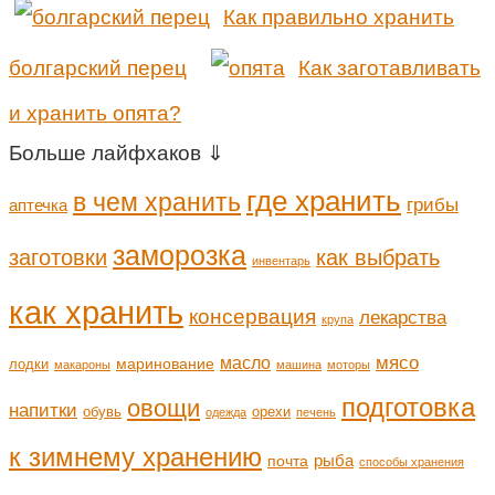
Как правильно хранить
болгарский перец
Как заготавливать
и хранить опята?
Больше лайфхаков ⇓
где хранить
в чем хранить
грибы
аптечка
заморозка
заготовки
как выбрать
инвентарь
как хранить
консервация
лекарства
крупа
мясо
масло
маринование
лодки
макароны
машина
моторы
подготовка
овощи
напитки
обувь
орехи
одежда
печень
к зимнему хранению
рыба
почта
способы хранения